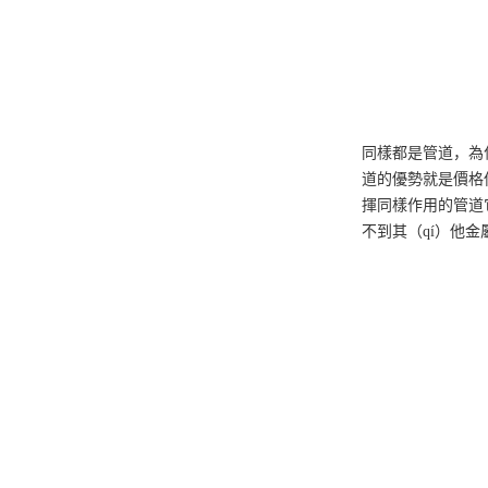
同樣都是管道，為
道的優勢就是價格低
揮同樣作用的管道它
不到其（qí）他金