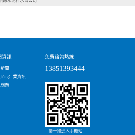
供應水泥排水管公司
聞資訊
免費谘詢熱線
13851393444
司新聞
háng）業資訊
見問題
掃一掃進入手機站