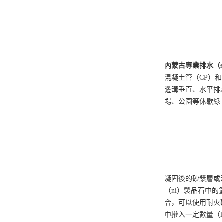
內蒙古
專業
排水（s
混凝土管（CP）和
邊溝垂直、水平排水
場、公園等休歇綠
凝固後的砂漿層或混
（ní）製品石中的
合，可以使用耐火磚
中摻入一定數量（li