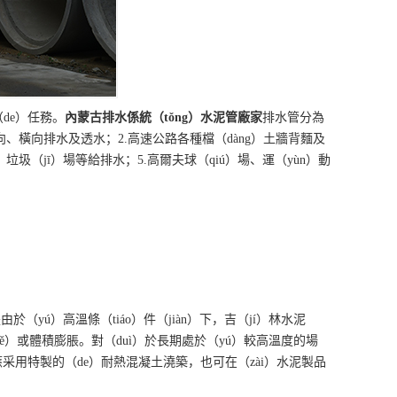
de）任務。
內蒙古
排水係統（tǒng）水泥管
廠家
排水管分為
縱向、橫向排水及透水；2.高速公路各種檔（dàng）土牆背麵及
圾（jī）場等給排水；5.高爾夫球（qiú）場、運（yùn）動
yú）高溫條（tiáo）件（jiàn）下，吉（jí）林水泥
iě）或體積膨脹。對（duì）於長期處於（yú）較高溫度的場
采用特製的（de）耐熱混凝土澆築，也可在（zài）水泥製品