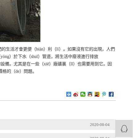
們的生活才會更便（biàn）利（lì）。如果沒有它的出現，人們
yòng）於下水（shuǐ）管道，將生活中廢液進行排放
的設備。尤其是在一些（xiē）廠礦裏（lǐ）也需要用到它。因
管價格的（de）問題。
2020-08-04