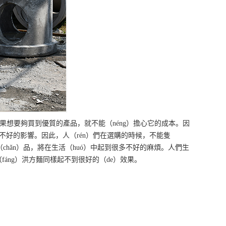
果想要夠買到優質的產品，就不能（néng）擔心它的成本。因
成不好的影響。因此，人（rén）們在選購的時候，不能隻
chǎn）品，將在生活（huó）中起到很多不好的麻煩。人們生
防（fáng）洪方麵同樣起不到很好的（de）效果。