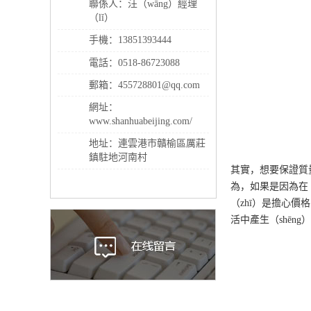
聯係人：汪（wāng）經理
（lǐ）
手機：13851393444
電話：0518-86723088
郵箱：455728801@qq.com
網址：
www.shanhuabeijing.com/
地址：連雲港市贛榆區厲莊
鎮駐地河南村
其實，想要保證質
為，如果是因為在（
（zhī）是擔心價
活中產生（shēng