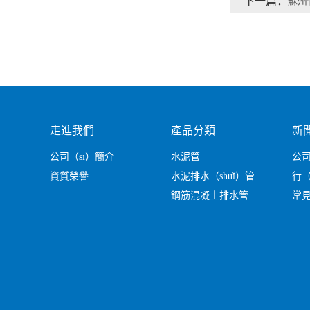
下一篇：
蘇州
走進我們
產品分類
新
公司（sī）簡介
水泥管
公
資質榮譽
水泥排水（shuǐ）管
行（
鋼筋混凝土排水管
常