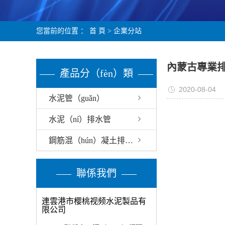
您當前的位置 ：
首 頁
>
企業分站
內蒙古專業
產品分（fèn）類
2020-08-04
水泥管（guǎn）
水泥（ní）排水管
鋼筋混（hún）凝土排水管
聯係我們
連雲港市樱桃视频水泥製品有
限公司