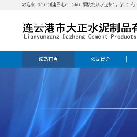
歡迎來（lái）到連雲港市（shì）樱桃视频水泥製品（pǐn）有
網站首頁
公司簡介