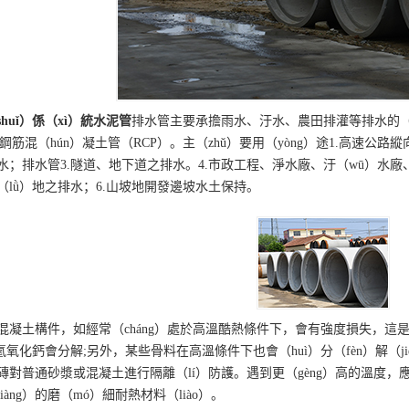
huǐ）係（xì）統水泥管
排水管主要承擔雨水、汙水、農田排灌等排水的（
鋼筋混（hún）凝土管（RCP）。主（zhǔ）要用（yòng）途1.高速公路
；排水管3.隧道、地下道之排水。4.市政工程、淨水廠、汙（wū）水廠、垃
（lǜ）地之排水；6.山坡地開發邊坡水土保持。
凝土構件，如經常（cháng）處於高溫酷熱條件下，會有強度損失，這是由於（
氫氧化鈣會分解;另外，某些骨料在高溫條件下也會（huì）分（fèn）解（j
對普通砂漿或混凝土進行隔離（lí）防護。遇到更（gèng）高的溫度，應
àng）的磨（mó）細耐熱材料（liào）。