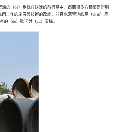
國經濟的（de）步伐在快速的前行當中，然而很多方麵都是得到
我們工作的施展與技術的改變，並且水泥管這款產（chǎn）品
）者的（de）歡迎與（yǔ）青睞。