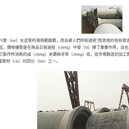
什麽（me）水泥管的適用範圍廣，而且被人們所知道呢?而其他的有些管
，價格優勢是在商品交易過程（chéng）中發（fā）揮了重要作用，這
製作所消耗的成（chéng）本價格非常（cháng）低，從市場製造的加工費
屬管材（cái）的四分（fèn）之一。