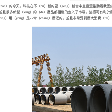
hǎn）的今天，科技在不（bú）斷的更（gèng）新當中並且還推動著我
並且很多新型（xíng）的（de）產品都相繼的走入了市場，這樣可有利於
īng）用（yòng）是非常（cháng）廣泛的。並且非常受到廣大消費（fèi