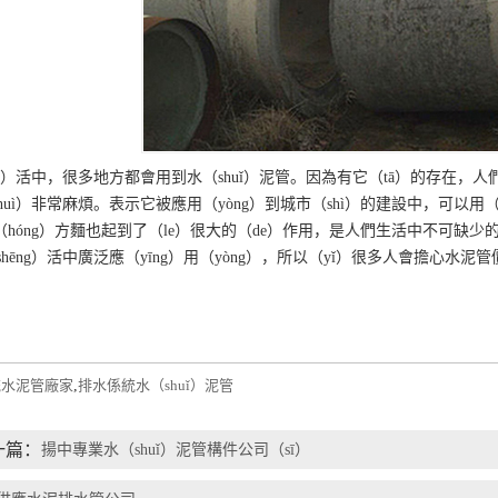
ng）活中，很多地方都會用到水（shuǐ）泥管。因為有它（tā）的存在，人
uì）非常麻煩。表示它被應用（yòng）到城市（shì）的建設中，可以用（
洪（hóng）方麵也起到了（le）很大的（de）作用，是人們生活中不可缺少
hēng）活中廣泛應（yīng）用（yòng），所以（yǐ）很多人會擔心水泥
統水泥管廠家
,
排水係統水（shuǐ）泥管
）一篇：
揚中專業水（shuǐ）泥管構件公司（sī）