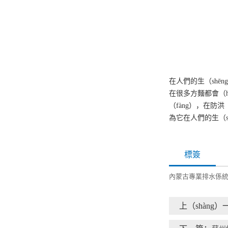
在人們的生（shē
在很多方麵都會（h
（fàng），在防
為它在人們的生（s
標簽
內蒙古專業排水係
上（shàng