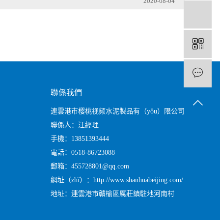
2020-08-04
1
聯係我們
連雲港市樱桃视频水泥製品有（yǒu）限公司
聯係人：汪經理
手機：13851393444
電話：0518-86723088
郵箱：455728801@qq.com
網址（zhǐ）：http://www.shanhuabeijing.com/
地址：連雲港市贛榆區厲莊鎮駐地河南村