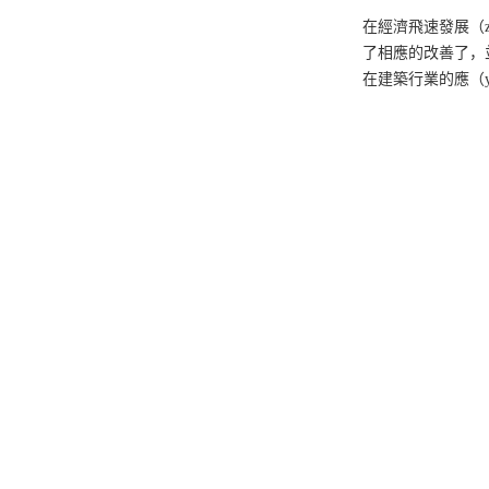
在經濟飛速發展（z
了相應的改善了，
在建築行業的應（y