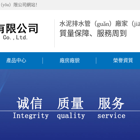
（yǒu）限公司網站！
水泥排水管（guǎn）廠家（ji
質量保障、服務周到
產品中心
廠房廠貌
榮譽資質