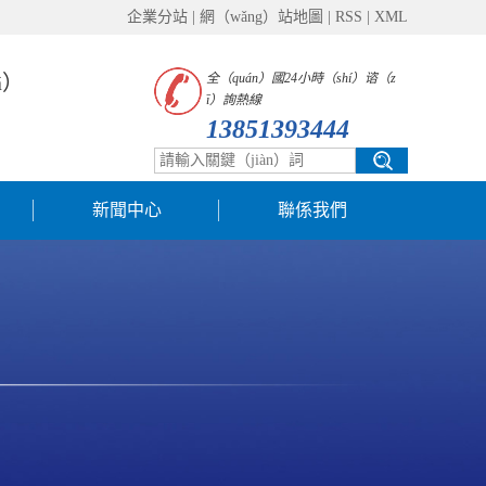
企業分站
|
網（wǎng）站地圖
|
RSS
|
XML
ā）
全（quán）國24小時（shí）谘（z
ī）詢熱線
13851393444
新聞中心
聯係我們