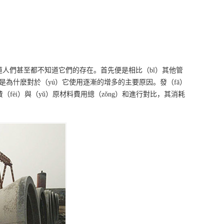
道人們甚至都不知道它們的存在。首先便是相比（bǐ）其他管
也是為什麽對於（yú）它使用逐漸的增多的主要原因。發（fā）
（fèi）與（yǔ）原材料費用總（zǒng）和進行對比，其消耗