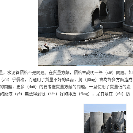
量，水泥管價格不是問題。在質量方麵，價格會說明一些（xiē）問題。如
zài）乎價格，而選用了質量不好的產品，將（jiāng）會為許多方麵造
格的問題，更多（duō）的要考慮質量方麵的問題。一旦使用了質量低的產（
）的廢液（yè）無法得到很（hěn）好的排放（fàng），尤其是在（zài）