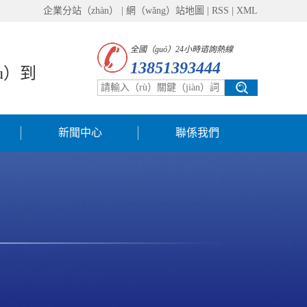
企業分站（zhàn）
|
網（wǎng）站地圖
|
RSS
|
XML
全國（guó）24小時谘詢熱線
13851393444
u）到
新聞中心
聯係我們