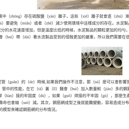
境中（zhōng）存在硫酸鹽（yán）離子，這些（xiē）離子就會逐（zh
en）要避免（miǎn）或者（zhě）減少使用環境中這樣成分的存在。水
o）成分的水花速度增加，但是溫度比低的時候，水泥製品的顆粒更加的均勻
（huì）帶（dài）著水流製品受到的侵蝕更加的嚴重，所以我們需要在低溫
）泥管（guǎn）的（de）時候,如果我們操作不注意，那（nà）麽可以會
）管中的性能，在它（tā）裏（lǐ）麵會（huì）加入數量較（jiào）多的
焊（hàn）接的牢固度（dù），如果（guǒ）焊接的不牢固（gù），那麽
）壽命也會縮（suō）減。其次，鋼筋網成型之後就能難變動，容易造成分布不
的模型來確認鋼筋網的分布情況。