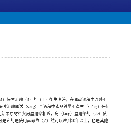
yǐ）保障流體（tǐ）的（de）衛生潔淨，在運輸過程中流體不
流體運送（sòng）全過程中產品質量不產生（shēng）任何
結果原材料與房屋建築相近，房（fáng）屋建築的（de）使
可是它的是使用壽命依（yī）然可以達到50年以上，也是其他