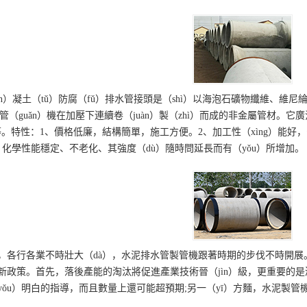
hún）凝土（tǔ）防腐（fǔ）排水管接頭是（shì）以海泡石礦物纖維、維
）管（guǎn）機在加壓下連續卷（juàn）製（zhì）而成的非金屬管材。
等。特性：1、價格低廉，結構簡單，施工方便。2、加工性（xìng）能好，
、化學性能穩定、不老化、其強度（dù）隨時問延長而有（yǒu）所增加。
，各行各業不時壯大（dà），水泥排水管製管機跟著時期的步伐不時開展。水
新政策。首先，落後產能的淘汰將促進產業技術晉（jìn）級，更重要的是減
ǒu）明白的指導，而且數量上還可能超預期;另一（yī）方麵，水泥製管機