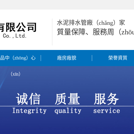
水泥排水管廠（chǎng）家
質量保障、服務周（zhō
品中（zhōng）心
廠房廠貌
榮譽資質
（xīn）