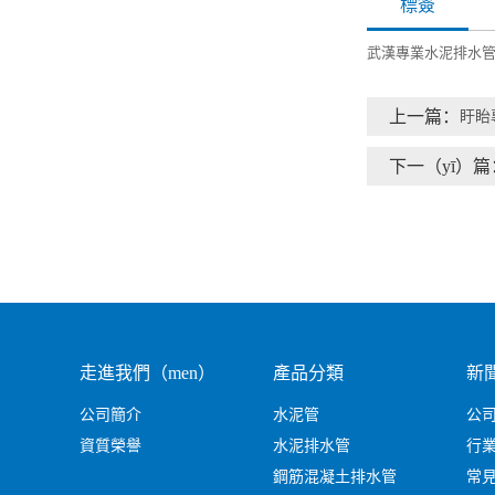
標簽
武漢專業水泥排水
上一篇：
盱眙
下一（yī）篇
走進我們（men）
產品分類
新
公司簡介
水泥管
公
資質榮譽
水泥排水管
行
鋼筋混凝土排水管
常