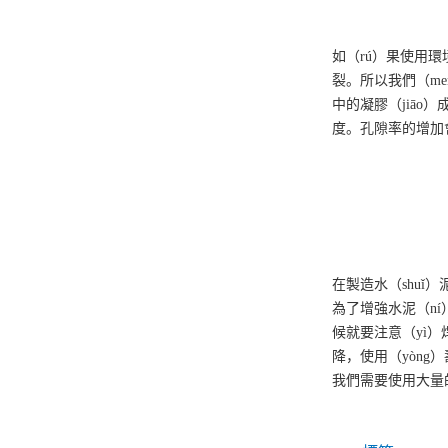
如（rú）果使用環
裂。所以我們（m
中的凝膠（jiā
度。孔隙率的增加會
在製造水（shuǐ
為了增強水泥（ní
候就要注意（yì）
降，使用（yòng
我們需要使用大量