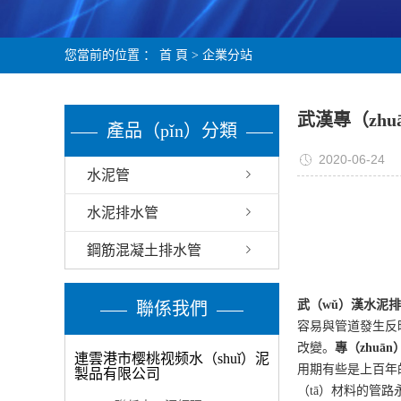
您當前的位置 ：
首 頁
>
企業分站
武漢專（zhu
產品（pǐn）分類
2020-06-24
水泥管
水泥排水管
鋼筋混凝土排水管
武（wǔ）漢
水泥排
聯係我們
容易與管道發生反映
改變。
專（zhuān
連雲港市樱桃视频水（shuǐ）泥
用期有些是上百年的
製品有限公司
（tā）材料的管路