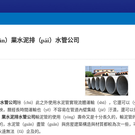
ān）業水泥排（pái）水管公司
水管
公司
除（chú）此之外使用水泥管實現流體運輸（shū），它還可以（
，曆經長時間運輸也（yě）不容易在管道內壁集結（jié）汙漬，還可以保障
）業
水泥排水管
公司
輸泥管的使用（yòng）壽命又是十分長久的，輸泥管的
，水泥管（guǎn）盡管（guǎn）與房屋建築構造與材質都較為次一些，
永遠無法（fǎ）企及的。