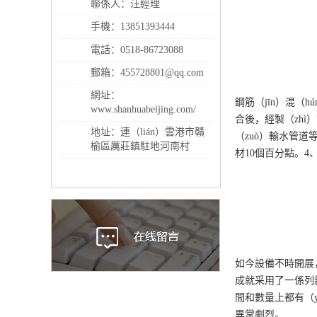
聯係人：汪經理
手機：13851393444
電話：0518-86723088
郵箱：455728801@qq.com
網址：
鋼筋（jīn）混（
www.shanhuabeijing.com/
合後，經製（zhì
地址：連（lián）雲港市贛
（zuò）輸水管道
榆區厲莊鎮駐地河南村
材10個百分點。4
如今設備不時開展
成就采用了一係列
間和數量上都有（y
異常劇烈。