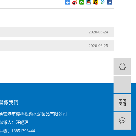
2020-06-24
2020-06-25
1
聯係我們
連雲港市樱桃视频水泥製品有限公司
聯係人：汪經理
手機：13851393444