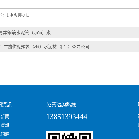
管公司
,
水泥排水管
專業鋼筋水泥管（guǎn）廠
：
甘肅供應預製（zhì）水泥檢（jiǎn）查井公司
聞資訊
免費谘詢熱線
13851393444
司新聞
業資訊
見問題