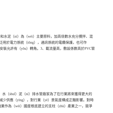
尼綸和水泥（ní）為（wéi）主要原料，加高倍數水充分攪拌、混
它廣泛用於電力係統（tǒng），通訊係統的電纜保護，也可作
安裝允許有（yǒu）轉角。3、載流量高，敷設係數高於PVC管
（shuǐ）泥（ní）排水管廠家為了在行業將來獲得更大的
少供應（yīng），對行業（yè）景氣度構成正麵影響。對時
業作為（wéi）國度根底建立的支柱（zhù）產業之一，競爭