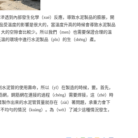
ú）漸滲透到內部發生化學（xué）反應，導致水泥製品的膨脹，開
泥製品受溫度的影響是很大的，當溫度升高的時候會導致水泥製品
，大的空隙會比較少。所以我們（men）也需要保證合理的溫
的環境中進行水泥製品（pǐn）的生（shēng）產。
影響到水泥管的使用壽命，所以（yǐ）在製造的時候，要。首先，
鋼筋網，鋼筋網在連接的過程（chéng）需要焊接，這（zhè）時
生產製作出來的水泥管質量就存在（zài）著問題，承重力會下
均勻的情況（kuàng）。為（wéi）了減少這種情況發生，