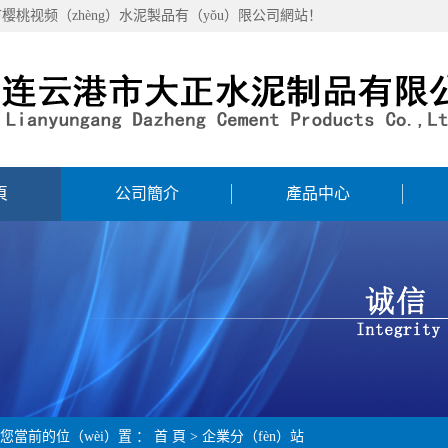
樱桃视频（zhèng）水泥製品有（yǒu）限公司網站！
頁
公司簡介
產品中心
您當前的位（wèi）置 ：
首 頁
>
企業分（fèn）站