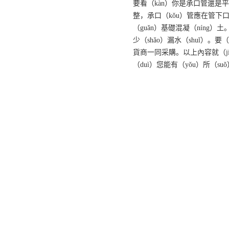
要看（kàn）你是承口管還是平
整，承口（kǒu）管應在管下口
（guǎn）基礎混凝（nín
少（shǎo）漏水（shuǐ）
貨商一同采購。以上內容就（ji
（duì）您能有（yǒu）所（su